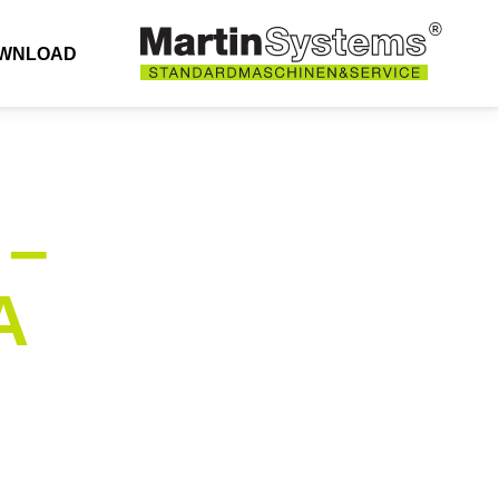
®
WNLOAD
 –
A