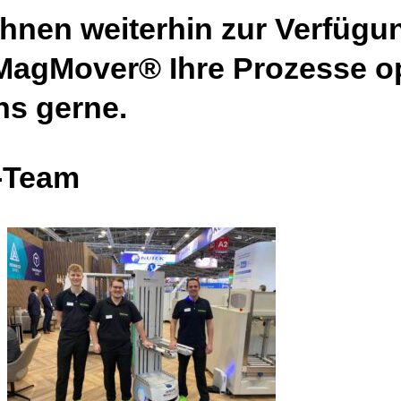
Ihnen weiterhin zur Verfügu
 MagMover® Ihre Prozesse op
ns gerne.
s-Team