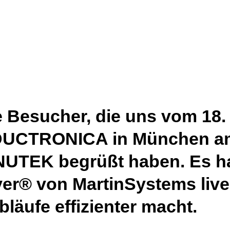
e Besucher, die uns vom 18.
DUCTRONICA in München am
NUTEK begrüßt haben. Es ha
r® von MartinSystems live
bläufe effizienter macht.